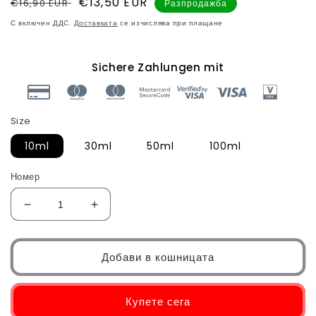
Нормална
продажна
€13,50 EUR
€16,90 EUR
Разпродажба
цена
цена
С включен ДДС.
Доставката
се изчислява при плащане
Sichere Zahlungen mit
Size
10ml
30ml
50ml
100ml
Номер
Намаляване
Увеличете
на
количеството
количеството
за
за
Студено
Добави в кошницата
Студено
пресовано
пресовано
масло
масло
от
Купете сега
от
Шипка