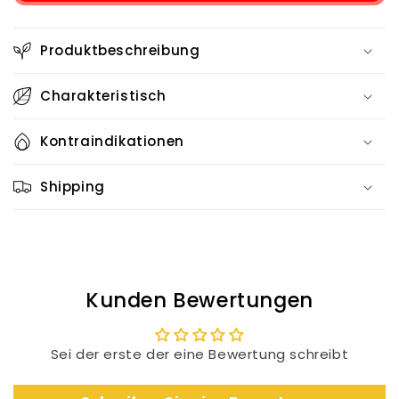
Шипка
с
с
етерично
Produktbeschreibung
етерично
масло
масло
от
от
Салвия
Charakteristisch
Салвия
-
-
Биологичен
Kontraindikationen
Биологичен
продукт
продукт
Shipping
Kunden Bewertungen
Sei der erste der eine Bewertung schreibt