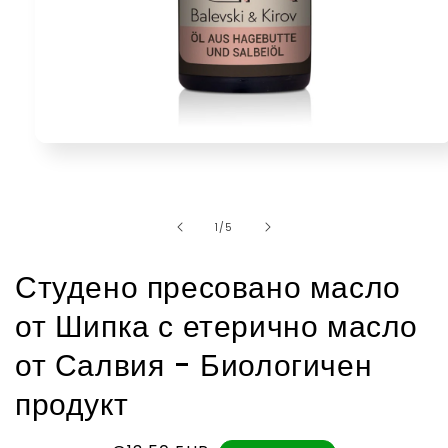
Отворете
медия
1
в
модален
от
1
/
5
Студено пресовано масло
от Шипка с етерично масло
от Салвия - Биологичен
продукт