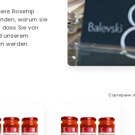
sere Rosehip
inden, warum sie
, dass Sie von
nd unserem
in werden.
Сортиране п