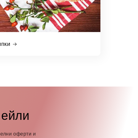
ипки
мейли
телни оферти и