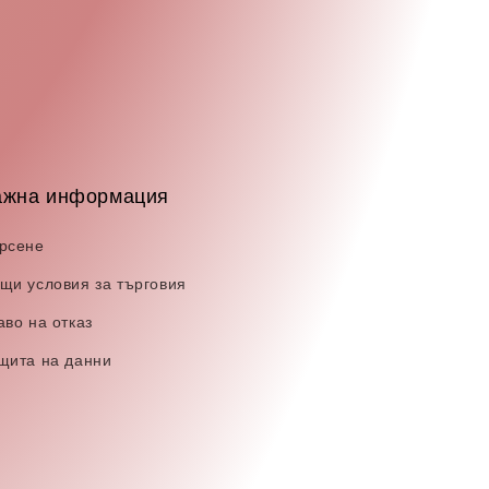
ажна информация
рсене
щи условия за търговия
аво на отказ
щита на данни