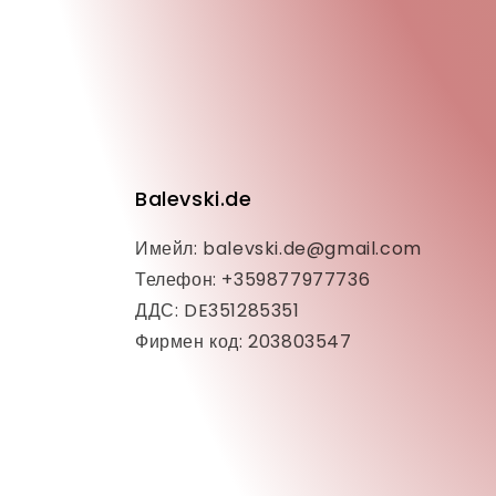
Balevski.de
Имейл: balevski.de@gmail.com
Телефон: +359877977736
ДДС: DE351285351
Фирмен код: 203803547