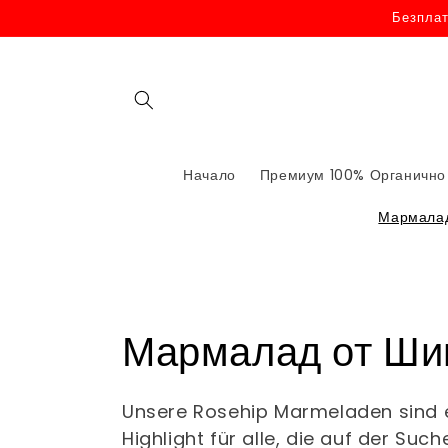
Направо към
Безплат
съдържанието
Начало
Премиум 100% Органично
Мармалад
к
Мармалад от Ши
а
Unsere Rosehip Marmeladen sind 
Highlight für alle, die auf der Suc