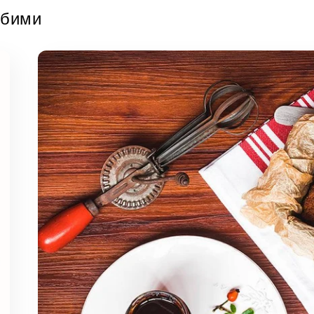
юбими