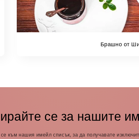
Брашно от Ш
ирайте се за нашите и
се към нашия имейл списък, за да получавате изключи