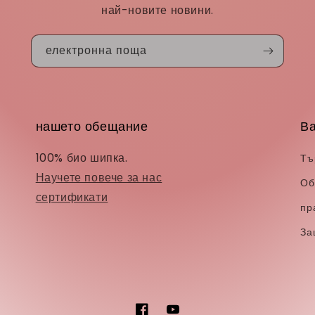
най-новите новини.
електронна поща
нашето обещание
В
100% био шипка.
Тъ
Научете повече за нас
Об
сертификати
пр
За