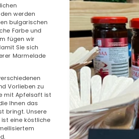
lichen
aden werden
hen bulgarischen
eiche Farbe und
m fügen wir
damit Sie sich
serer Marmelade
 verschiedenen
d Vorlieben zu
 mit Apfelsaft ist
die Ihnen das
t bringt. Unsere
st eine köstliche
ellisiertem
d.