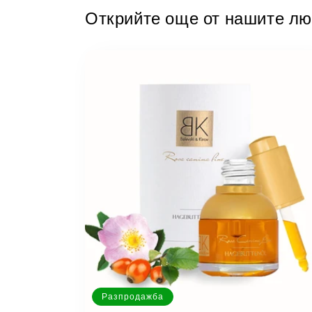
Открийте още от нашите л
Разпродажба