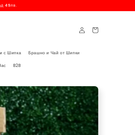
ад 49лв.
карта за
Влизам
пазаруване
и с Шипка
Брашно и Чай от Шипки
Нас
B2B