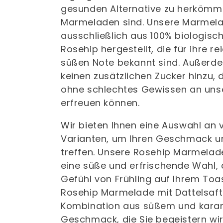
т
gesunden Alternative zu herkömm
е
Marmeladen sind. Unsere Marmel
ausschließlich aus 100% biologisc
г
Rosehip hergestellt, die für ihre r
süßen Note bekannt sind. Außerde
о
keinen zusätzlichen Zucker hinzu, 
ohne schlechtes Gewissen an un
р
erfreuen können.
и
Wir bieten Ihnen eine Auswahl an
Varianten, um Ihren Geschmack un
я
treffen. Unsere Rosehip Marmelade
eine süße und erfrischende Wahl, 
:
Gefühl von Frühling auf Ihrem Toas
Rosehip Marmelade mit Dattelsaft i
Kombination aus süßem und karam
Geschmack, die Sie begeistern wir