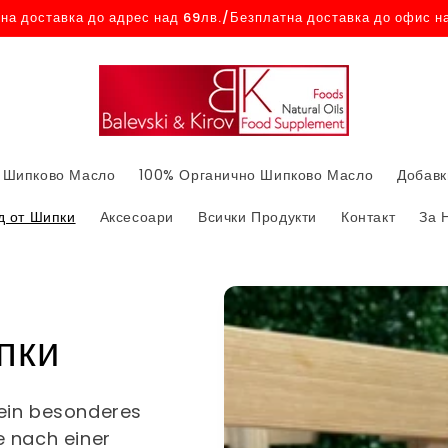
на доставка до адрес над 69лв./Безплатна доставка до офис н
 Шипково Масло
100% Органично Шипково Масло
Добавк
 от Шипки
Аксесоари
Всички Продукти
Контакт
За 
пки
ein besonderes
he nach einer